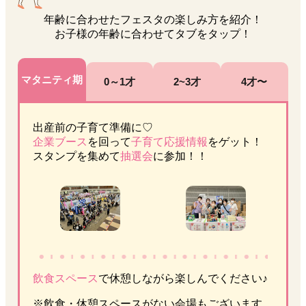
年齢に合わせたフェスタの楽しみ方を紹介！
お子様の年齢に合わせてタブを
タップ
！
年齢別おすすめコンテンツコンテンツの先頭です
マタニティ期
0～1才
2~3才
4才〜
panel1の先頭です
出産前の子育て準備に♡
企業ブース
を回って
子育て応援情報
をゲット！
スタンプを集めて
抽選会
に参加！！
飲食スペース
で休憩しながら楽しんでください♪
※飲食・休憩スペースがない会場もございます。